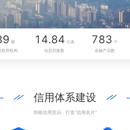
39
14.84
783
家
亿条
个
驻政府机构
信息归集数
金融产品数
信用体系建设
|
|
|
|
培植信用意识 打造“信用名片”